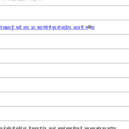
,
,
,
,
,
,
ने रखता हूँ
यहाँ
ताप
डर
क्या ऐसे मैं चुप हो जाऊँगा
आज मैं
म
र्सि
या
,
,
,
,