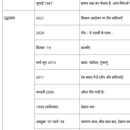
जुलाई
1987
बारूद शब्द बन फैलता है
;
आज शिराओं प
उद्भावना
2021
किसान आंदोलन पर तीन कविताएँ
2020
गीत – ये उदासी के मंज़र
...
सितंबर
'19
काश्मीर
मार्च
-
जून
2015
खबर
,
पहरेदार
,
गुफ्तगू
2011
देश संकट में है
(
तीन और कविताएँ
)
जनवरी
2006
औरत गीत गाती है।
1998 (
कवितांक
)
देखना ज़रा
अक्तूबर
'97-
मार्च
'98
जागरण काल
,
बीस साल बाद
,
देखना जर