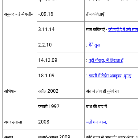
-
-.09.16
अनुनाद – ई
मैगज़ीन
तीन कविताएँ
3.11.14
-
सात कविताएँ
जो नहीं है मैं उसे साम
2.2.10
:
मैंने सुना
14.12.09
:
,
वही चौराहा
मैं लिखता हूँ
18.1.09
:
,
डायरी में तेईस अक्तूबर
पुनश्च
2002
अभियान
अप्रैल
अंत में लोग ही चुनेंगे रंग
1997
फरवरी
पाश की याद में
2008
,
अमर उजाला
चलो मन आज
-
2009
;
;
अलाव
जुलाई
अगस्त
कोई बाहर से आता है
बाहर अंदर