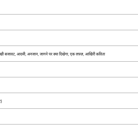
पंखी सजावट
,
आदमी
,
अनजान
,
जागने पर क्या दिखेगा
,
एक लफ़्ज़
,
आखिरी कविता
र
)