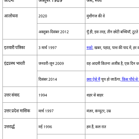
1989
,
आदमी
अक्तूबर
जैसे
स्पर्श
आलोचना
2020
मुंशीगंज की वे
अक्तूबर
-
दिसंबर
2012
यूँ ही
,
इस तरह
,
तीन छोटी बच्चियाँ
,
टूटते
इतवारी पत्रिका
3
मार्च
1997
रुको
,
खबर
,
पहाड़
,
पाश की याद में
,
हर 
इंद्रप्रस्थ भारती
जनवरी
-
जून
2009
वह आदमी कितना अजीब है
,
एक दिन धर
दिसंबर
2014
क्या ऐसे मैं
चुप हो जाऊँगा
,
किस पौधे से प
उत्तर संवाद
1994
शहर से बाहर
उत्तर प्रदेश मासिक
मार्च
1997
मंज़र
,
कंप्यूटर
,
उम्र
उत्तरार्द्ध
मई
1996
हम हैं
,
कल रात