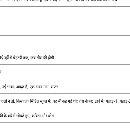
ंत में लोग ही चुनेंगे रंग
मैं कहता हूँ पेड़
जाओ
सामने खुला मैदान है
जब शहर छोड़ कर जाऊँगा
,
ई नहीं से बेहतरी तक
जब तीस की होगी
े
,
,
,
,
नई भाषा
आदत है
एक अदद नाम
सफर
,
;
;
;
;
-1,
-
ादलों ने तो
किसी एक मिडिल स्कूल में
वह भी कह गई थी
तेरा नौकर
ढाबे में
पहाड़
पहाड़
,
 के बारे में सोचते हुए
कविता और प्लेग