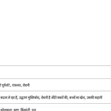
!,
,
हे पूर्वजो
ग़फ़लत
रोशनी
,
,
,
,
बदला ले रहा है
उद्धरण मुक्तिबोध
रोशनी है अँदेरे वक्तों की
बच्चों सा खेल
उसकी कहानी
,
कोलकाता
,
स्रष्टा
,
किंवदंती
,
पल