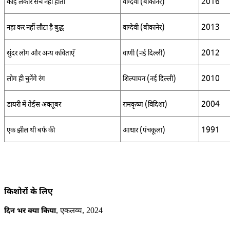
(
)
2016
कोई लकीर सच नहीं होती
वाग्देवी
बीकानेर
(
)
2013
नहा कर नहीं लौटा है बुद्ध
वाग्देवी
बीकानेर
(
)
2012
सुंदर लोग और अन्य कविताएँ
वाणी
नई दिल्ली
(
)
2010
लोग ही चुनेंगे रंग
शिल्पायन
नई दिल्ली
(
)
2004
डायरी में तेईस अक्तूबर
रामकृष्ण
विदिशा
(
)
1991
एक झील थी बर्फ की
आधार
पंचकूला
किशोरों के लिए
,
, 2024
दिन भर क्या किया
एकलव्य