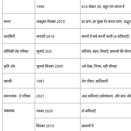
1989
416
सेक्टर
38;
बहुत मन करता है
कथन
अक्तूबर
-
दिसंबर
2010
हर क्षण
,
हर सुबह रेत बनता प्राण
,
अद्भुत
कादंबिनी
जनवरी
2018
सपनों में बर्फ बनती धरती
(4
कविताएँ
)
कौशिकी वेब पत्रिका
जुलाई
2026
प्रतिरोध
,
बहन
,
दिशाएँ
,
ख़यालों की मोर
कृति ओर
जुलाई
-
सितंबर
2009
उसे देखा
,
नियम
,
वही चौराहा
क्वाली
1987
तेरा नौकर
,
क्रांतिकारी
कंचनजंघा
-
ई पत्रिका
2021
आठ कविताएं
(
कोलकाता
,
और सात औ
चकमक
नवंबर
2020
दो कविताएँ
सितंबर
2019
खयालों में