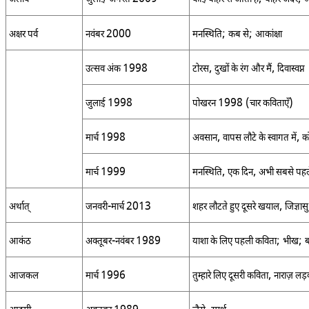
अ
2000
;
;
अक्षर पर्व
नवंबर
मनस्थिति
कब से
आकांक्षा
1998
,
,
उत्सव अंक
टोरस
दुखों के रंग और मैं
दिवास्वप्न
1998
1998 (
)
जुलाई
पोखरन
चार कविताएँ
1998
,
,
मार्च
अवसान
वापस लौटे के स्वागत में
को
1999
,
,
मार्च
मनस्थिति
एक दिन
अभी सबसे पहल
-
2013
,
अर्थात्
जनवरी
मार्च
शहर लौटते हुए दूसरे खयाल
जिज्ञासु
-
1989
;
;
आकंठ
अक्तूबर
नवंबर
याशा के लिए पहली कविता
भीख
ब
1996
,
आजकल
मार्च
तुम्हारे लिए दूसरी कविता
नाराज़ लड़की